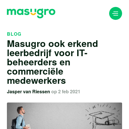
BLOG
Masugro ook erkend
info@masugro.nl
leerbedrijf voor IT-
088 040 8200
beheerders en
commerciële
medewerkers
Jasper van Riessen
op 2 feb 2021