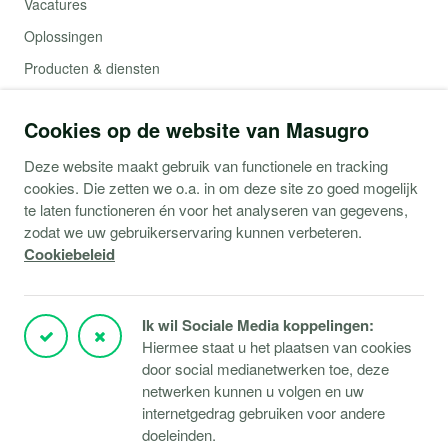
Vacatures
Oplossingen
Producten & diensten
Contact
Cookies op de website van Masugro
Webshop (Copaco)
Deze website maakt gebruik van functionele en tracking
cookies. Die zetten we o.a. in om deze site zo goed mogelijk
Support
te laten functioneren én voor het analyseren van gegevens,
zodat we uw gebruikerservaring kunnen verbeteren.
Service aanvraag
Cookiebeleid
Storingen Microsoft 365
Storingen Microsoft Azure
Ik wil Sociale Media koppelingen:
Storingen Verbindingen
Hiermee staat u het plaatsen van cookies
door social medianetwerken toe, deze
Klantportaal
netwerken kunnen u volgen en uw
TeamViewer downloaden
internetgedrag gebruiken voor andere
Responsible disclosure
doeleinden.