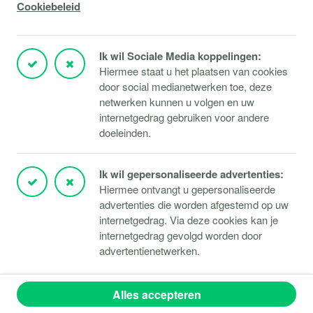
Cookiebeleid
Storingen Microsoft 365
Storingen Microsoft Azure
Ik wil Sociale Media koppelingen:
Storingen Verbindingen
Hiermee staat u het plaatsen van cookies
door social medianetwerken toe, deze
Klantportaal
netwerken kunnen u volgen en uw
TeamViewer downloaden
internetgedrag gebruiken voor andere
Responsible disclosure
doeleinden.
Ik wil gepersonaliseerde advertenties:
Hiermee ontvangt u gepersonaliseerde
© 2026 Masugro
advertenties die worden afgestemd op uw
Disclaimer
Cookiebeleid
Privacybeleid
internetgedrag. Via deze cookies kan je
Algemene voorwaarden
internetgedrag gevolgd worden door
advertentienetwerken.
Ontwerp & realisatie door
De Indruk
Alles accepteren