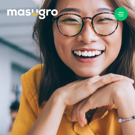
info@masugro.nl
088 040 8200