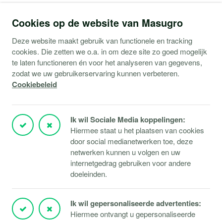
Contact
Cookies op de website van Masugro
Webshop (Copaco)
Deze website maakt gebruik van functionele en tracking
cookies. Die zetten we o.a. in om deze site zo goed mogelijk
Support
te laten functioneren én voor het analyseren van gegevens,
zodat we uw gebruikerservaring kunnen verbeteren.
Service aanvraag
Cookiebeleid
Storingen Microsoft 365
Storingen Microsoft Azure
Ik wil Sociale Media koppelingen:
Storingen Verbindingen
Hiermee staat u het plaatsen van cookies
door social medianetwerken toe, deze
Klantportaal
netwerken kunnen u volgen en uw
TeamViewer downloaden
internetgedrag gebruiken voor andere
doeleinden.
Responsible disclosure
Ik wil gepersonaliseerde advertenties:
Hiermee ontvangt u gepersonaliseerde
© 2026 Masugro