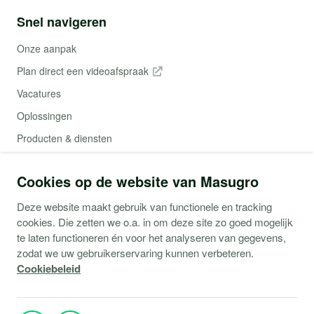
Snel navigeren
Onze aanpak
Plan direct een videoafspraak
Vacatures
Oplossingen
Producten & diensten
Contact
Cookies op de website van Masugro
Webshop (Copaco)
Deze website maakt gebruik van functionele en tracking
cookies. Die zetten we o.a. in om deze site zo goed mogelijk
Support
te laten functioneren én voor het analyseren van gegevens,
zodat we uw gebruikerservaring kunnen verbeteren.
Service aanvraag
Cookiebeleid
Storingen Microsoft 365
Storingen Microsoft Azure