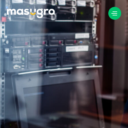
info@masugro.nl
088 040 8200