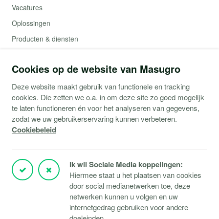
Vacatures
Oplossingen
Producten & diensten
Contact
Cookies op de website van Masugro
Webshop (Copaco)
Deze website maakt gebruik van functionele en tracking
cookies. Die zetten we o.a. in om deze site zo goed mogelijk
Support
te laten functioneren én voor het analyseren van gegevens,
zodat we uw gebruikerservaring kunnen verbeteren.
Service aanvraag
Cookiebeleid
Storingen Microsoft 365
Storingen Microsoft Azure
Ik wil Sociale Media koppelingen:
Storingen Verbindingen
Hiermee staat u het plaatsen van cookies
door social medianetwerken toe, deze
Klantportaal
netwerken kunnen u volgen en uw
TeamViewer downloaden
internetgedrag gebruiken voor andere
Responsible disclosure
doeleinden.