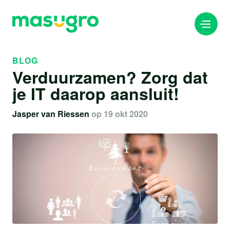
BLOG
Verduurzamen? Zorg dat
info@masugro.nl
je IT daarop aansluit!
088 040 8200
Jasper van Riessen
op 19 okt 2020