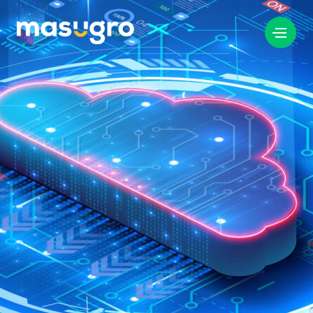
info@masugro.nl
088 040 8200