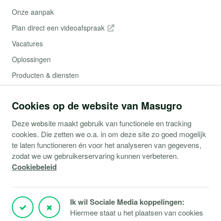
Onze aanpak
Plan direct een videoafspraak
Vacatures
Oplossingen
Producten & diensten
Contact
Cookies op de website van Masugro
Webshop (Copaco)
Deze website maakt gebruik van functionele en tracking
cookies. Die zetten we o.a. in om deze site zo goed mogelijk
Support
te laten functioneren én voor het analyseren van gegevens,
zodat we uw gebruikerservaring kunnen verbeteren.
Service aanvraag
Cookiebeleid
Storingen Microsoft 365
Storingen Microsoft Azure
Ik wil Sociale Media koppelingen:
Storingen Verbindingen
Hiermee staat u het plaatsen van cookies