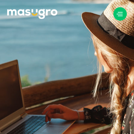
info@masugro.nl
088 040 8200