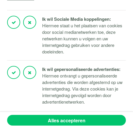
Plan direct een videoafspraak
Vacatures
Ik wil Sociale Media koppelingen:
Oplossingen
Hiermee staat u het plaatsen van cookies
Producten & diensten
door social medianetwerken toe, deze
netwerken kunnen u volgen en uw
Contact
internetgedrag gebruiken voor andere
Webshop (Copaco)
doeleinden.
Ik wil gepersonaliseerde advertenties:
Support
Hiermee ontvangt u gepersonaliseerde
advertenties die worden afgestemd op uw
Service aanvraag
internetgedrag. Via deze cookies kan je
Storingen Microsoft 365
internetgedrag gevolgd worden door
advertentienetwerken.
Storingen Microsoft Azure
Storingen Verbindingen
Alles accepteren
Klantportaal
TeamViewer downloaden