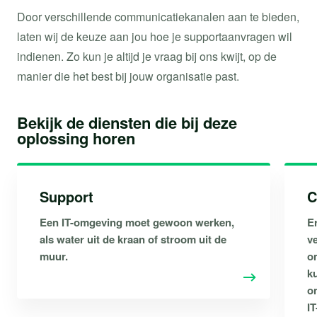
Door verschillende communicatiekanalen aan te bieden,
laten wij de keuze aan jou hoe je supportaanvragen wil
indienen. Zo kun je altijd je vraag bij ons kwijt, op de
manier die het best bij jouw organisatie past.
Bekijk de diensten die bij deze
oplossing horen
Support
C
Een IT-omgeving moet gewoon werken,
E
als water uit de kraan of stroom uit de
v
muur.
o
k
o
IT