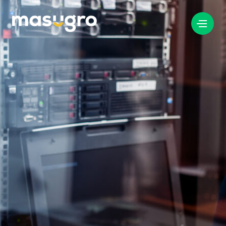
info@masugro.nl
088 040 8200