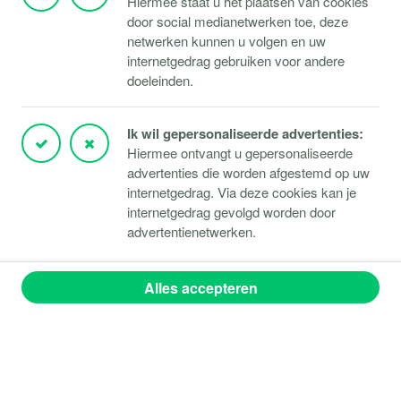
Hiermee staat u het plaatsen van cookies
door social medianetwerken toe, deze
Veenendaal
netwerken kunnen u volgen en uw
internetgedrag gebruiken voor andere
Wiltonstraat 41e
doeleinden.
3905 KW Veenendaal
Ik wil gepersonaliseerde advertenties:
Snel navigeren
Hiermee ontvangt u gepersonaliseerde
advertenties die worden afgestemd op uw
Onze aanpak
internetgedrag. Via deze cookies kan je
Plan direct een videoafspraak
internetgedrag gevolgd worden door
advertentienetwerken.
Vacatures
Oplossingen
Alles accepteren
Producten & diensten
Contact
Webshop (Copaco)