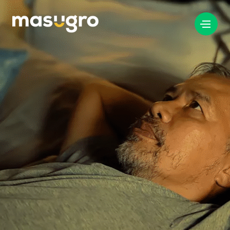
info@masugro.nl
088 040 8200