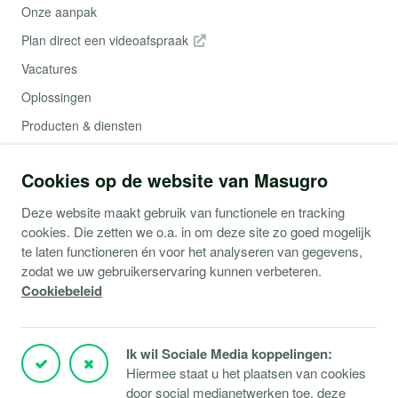
Onze aanpak
Plan direct een videoafspraak
Vacatures
Oplossingen
Producten & diensten
Contact
Cookies op de website van Masugro
Webshop (Copaco)
Deze website maakt gebruik van functionele en tracking
cookies. Die zetten we o.a. in om deze site zo goed mogelijk
Support
te laten functioneren én voor het analyseren van gegevens,
zodat we uw gebruikerservaring kunnen verbeteren.
Service aanvraag
Cookiebeleid
Storingen Microsoft 365
Storingen Microsoft Azure
Ik wil Sociale Media koppelingen:
Storingen Verbindingen
Hiermee staat u het plaatsen van cookies
door social medianetwerken toe, deze
Klantportaal