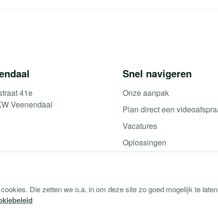
endaal
Snel navigeren
straat 41e
Onze aanpak
KW Veenendaal
Plan direct een videoafspr
Vacatures
Oplossingen
Producten & diensten
Contact
cookies. Die zetten we o.a. in om deze site zo goed mogelijk te late
Webshop (Copaco)
kiebeleid