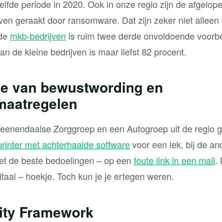
elfde periode in 2020. Ook in onze regio zijn de afgelo
jven geraakt door ransomware. Dat zijn zeker niet alleen
 de
mkb-bedrijven
is ruim twee derde onvoldoende voorb
n de kleine bedrijven is maar liefst 82 procent.
e van bewustwording en
maatregelen
enendaalse Zorggroep en een Autogroep uit de regio get
printer met achterhaalde software
voor een lek, bij de an
t de beste bedoelingen – op een
foute link in een mail
.
gitaal – hoekje. Toch kun je je ertegen weren.
ity Framework