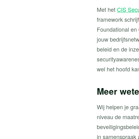
Met het
CIS Secu
framework schrijf
Foundational en O
jouw bedrijfsnetw
beleid en de inz
securityawarenes
wel het hoofd ka
Meer wet
Wij helpen je gr
niveau de maatre
beveiligingsbelei
in samenspraak a