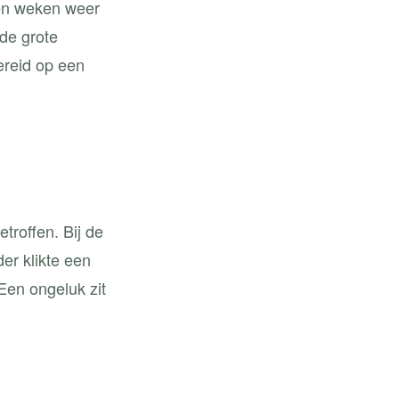
pen weken weer
 de grote
ereid op een
roffen. Bij de
der klikte een
 Een ongeluk zit