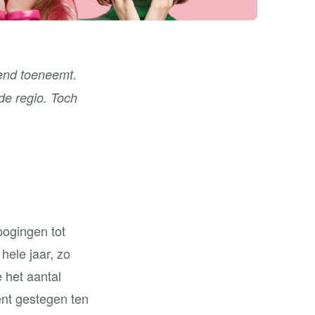
end toeneemt.
 de regio. Toch
pogingen tot
hele jaar, zo
e het aantal
ent gestegen ten