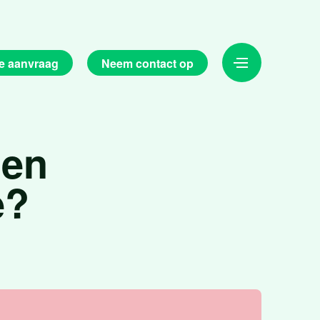
e aanvraag
Neem contact op
oen
e?