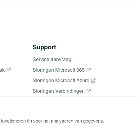
Support
Service aanvraag
aak
Storingen Microsoft 365
Storingen Microsoft Azure
Storingen Verbindingen
Klantportaal
TeamViewer downloaden
n functioneren én voor het analyseren van gegevens,
Responsible disclosure