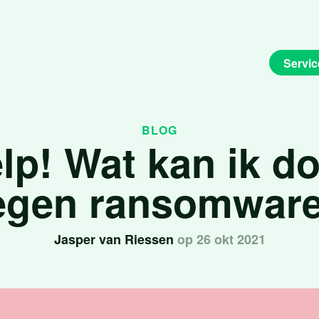
Servic
BLOG
lp! Wat kan ik d
egen ransomwar
Jasper van Riessen
op 26 okt 2021