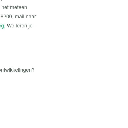
t het meteen
 8200, mail naar
eg
. We leren je
ontwikkelingen?