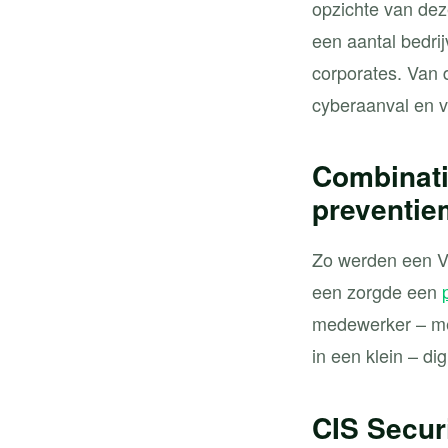
opzichte van dez
een aantal bedri
corporates. Van
cyberaanval en va
Combinati
preventie
Zo werden een Ve
een zorgde een
medewerker – me
in een klein – di
CIS Secur