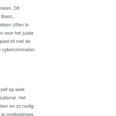
elen. Dit
 Basic,
ekken zitten in
n voor het juiste
goed zit met de
e cybercriminelen
zelf op welk
zational. Het
etsen en zo nodig
 je corebusiness.