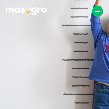
info@masugro.nl
088 040 8200