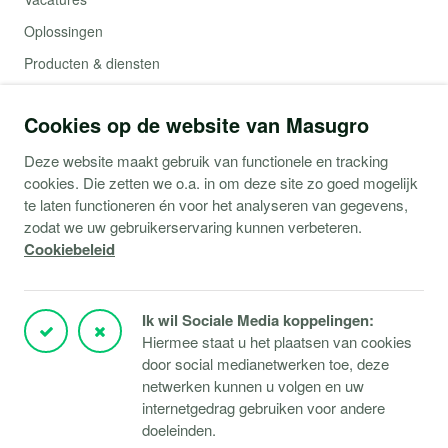
Oplossingen
Producten & diensten
Contact
Cookies op de website van Masugro
Webshop (Copaco)
Deze website maakt gebruik van functionele en tracking
cookies. Die zetten we o.a. in om deze site zo goed mogelijk
Support
te laten functioneren én voor het analyseren van gegevens,
zodat we uw gebruikerservaring kunnen verbeteren.
Service aanvraag
Cookiebeleid
Storingen Microsoft 365
Storingen Microsoft Azure
Ik wil Sociale Media koppelingen:
Storingen Verbindingen
Hiermee staat u het plaatsen van cookies
door social medianetwerken toe, deze
Klantportaal
netwerken kunnen u volgen en uw
TeamViewer downloaden
internetgedrag gebruiken voor andere
doeleinden.
Responsible disclosure