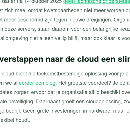
t dat er na 14 oktober 2025
geen technische ondersteuni
met zich mee, omdat kwetsbaarheden niet meer worden o
t meer beschermd zijn tegen nieuwe dreigingen. Organi
 deze servers, staan daarom voor een belangrijke keuz
ailomgeving niet alleen veilig blijft, maar ook klaar is v
erstappen naar de cloud een sli
 cloud biedt die toekomstbestendige oplossing voor je 
en we al
eerder een blog
. Het grootste voordeel? Je bent 
ates zorgen ervoor dat je organisatie altijd beschikt ov
male beveiliging. Daarnaast groeit een cloudoplossing, z
je bedrijf. Geen grote investeringen in hardware, maar 
lexibel houdt.