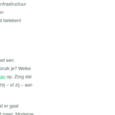
nfrastructuur
en
at betekent
met een
bruik je? Welke
lan
op. Zorg dat
ij – of zij – aan
at er gaat
et meer. Moderne