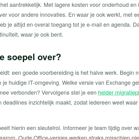
 het aantrekkelijk. Met lagere kosten voor onderhoud en i
ver voor andere innovaties. En waar je ook werkt, met e
b je altijd en overal toegang tot je e-mail en agenda. D
tinuïteit, waar je ook bent.
je soepel over?
geldt: een goede voorbereiding is het halve werk. Begin 
an je huidige IT-omgeving. Welke versie van Exchange ge
rmee verbonden? Vervolgens stel je een
helder migratiep
n deadlines inzichtelijk maakt, zodat iedereen weet waar h
lt hierin een sleutelrol. Informeer je team tijdig over w
aarom. Oude Office-versies werken straks misschien ni