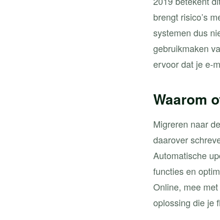
2019 betekent di
brengt risico’s 
systemen dus nie
gebruikmaken van
ervoor dat je e-m
Waarom ov
Migreren naar de
daarover schrev
Automatische upd
functies en opti
Online, mee met 
oplossing die je f