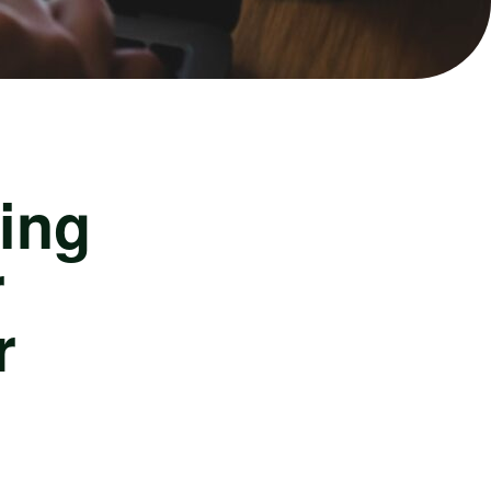
ing
r
r