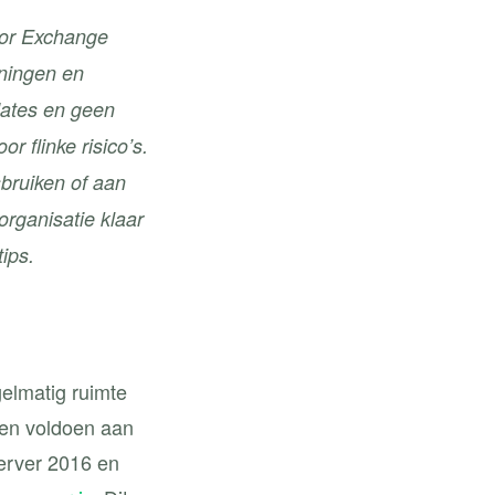
oor Exchange
nningen en
dates en geen
 flinke risico’s.
bruiken of aan
organisatie klaar
ips.
elmatig ruimte
ven voldoen aan
Server 2016 en