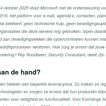
 14 oktober 2025 stopt Microsoft met de ondersteuning v
019, hét platform voor e-mail, agenda’s, contacten, pla
t betekent: geen technische hulp, geen beveiligingsup
ganisaties die deze servers nog gebruiken, lopen daardoor
d aan beveiligingslekken die cybercriminelen kunnen mis
bedrijfsprocessen verstoren. Hoe zorg je ervoor dat jouw 
ndering? Roy Roodbeen, Security Consultant, deelt zijn t
 aan de hand?
ten hebben een beperkte levenscyclus. Zo maken ze reg
chnologieën en zorgen ze ervoor dat hun producten blij
den voor veiligheid en functionaliteit. Voor Exchange 