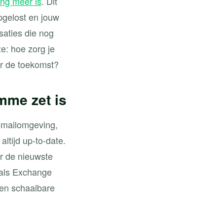
ng meer is
. Dit
pgelost en jouw
saties die nog
e: hoe zorg je
oor de toekomst?
mme zet is
e-mailomgeving,
altijd up-to-date.
er de nieuwste
oals Exchange
een schaalbare