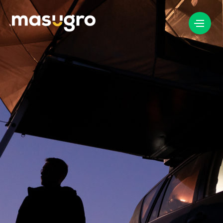
info@masugro.nl
088 040 8200