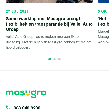
27 JUL 2023
5 OKT
Samenwerking met Masugro brengt
‘Het 
flexibiliteit en transparantie bij Vallei Auto
flexi
Groep
Marcel 
Vallei Auto Groep had te maken met een fikse
Masugr
uitdaging. Met de hulp van Masugro hebben ze die het
werkpl
hoofd geboden.
088 040 8200