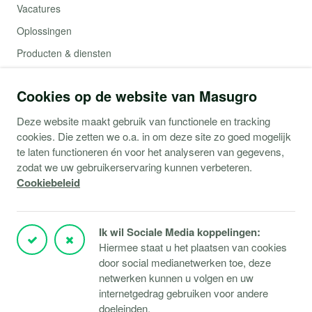
Vacatures
Oplossingen
Producten & diensten
Contact
Cookies op de website van Masugro
Webshop (Copaco)
Deze website maakt gebruik van functionele en tracking
cookies. Die zetten we o.a. in om deze site zo goed mogelijk
Support
te laten functioneren én voor het analyseren van gegevens,
zodat we uw gebruikerservaring kunnen verbeteren.
Service aanvraag
Cookiebeleid
Storingen Microsoft 365
Storingen Microsoft Azure
Ik wil Sociale Media koppelingen:
Storingen Verbindingen
Hiermee staat u het plaatsen van cookies
door social medianetwerken toe, deze
Klantportaal
netwerken kunnen u volgen en uw
TeamViewer downloaden
internetgedrag gebruiken voor andere
Responsible disclosure
doeleinden.