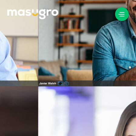
info@masugro.nl
088 040 8200