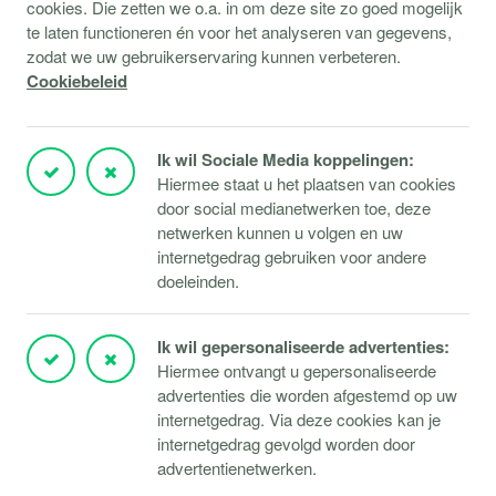
cookies. Die zetten we o.a. in om deze site zo goed mogelijk
Support
te laten functioneren én voor het analyseren van gegevens,
zodat we uw gebruikerservaring kunnen verbeteren.
Service aanvraag
Cookiebeleid
Storingen Microsoft 365
Storingen Microsoft Azure
Ik wil Sociale Media koppelingen:
Storingen Verbindingen
Hiermee staat u het plaatsen van cookies
door social medianetwerken toe, deze
Klantportaal
netwerken kunnen u volgen en uw
TeamViewer downloaden
internetgedrag gebruiken voor andere
doeleinden.
Responsible disclosure
Ik wil gepersonaliseerde advertenties:
Hiermee ontvangt u gepersonaliseerde
© 2026 Masugro
advertenties die worden afgestemd op uw
Disclaimer
Cookiebeleid
Privacybeleid
internetgedrag. Via deze cookies kan je
Algemene voorwaarden
internetgedrag gevolgd worden door
advertentienetwerken.
Ontwerp & realisatie door
De Indruk