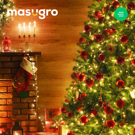
info@masugro.nl
088 040 8200