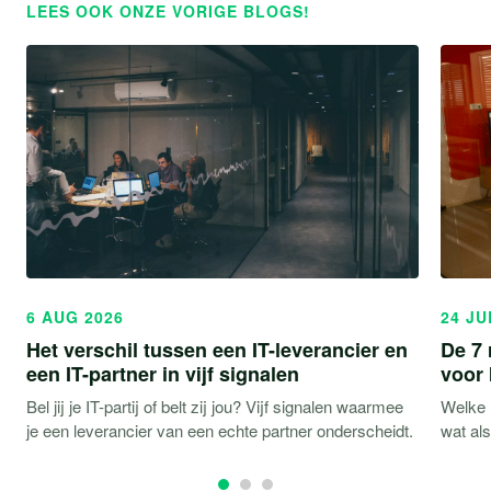
LEES OOK ONZE VORIGE BLOGS!
6 AUG 2026
24 JU
Het verschil tussen een IT-leverancier en
De 7 
een IT-partner in vijf signalen
voor
Bel jij je IT-partij of belt zij jou? Vijf signalen waarmee
Welke r
je een leverancier van een echte partner onderscheidt.
wat al